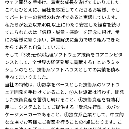
ウェア開発を手掛け、着実な成長を遂げてまいりました。
これもひとえに、当社を応援してくださるお客様、そし
てパートナーの皆様のおかげであると実感しています。
私たちが設立以来40期以上にわたり安定した経営を続け
てこられたのは「信頼・誠意・感謝」を理念に掲げ、常
にお客様に寄り添い、課題解決に全力で取り組んできた
からであると自負しています。
そして「3次元形状処理ソフトウェア技術をコアコンピタ
ンスとして、全世界の経済発展に貢献する」というミッ
ションのもと、技術系ソフトハウスとしての実績を積み
重ねてまいりました。
当社の特徴は、①数学をベースとした技術系のソフトウ
ェア開発を手掛けていること、②人材派遣は行わず、開発
した技術資産を蓄積し続けること、③技術資産を有効利
用し、システムとしてご提供する「受託先行型」のパッ
ケージメーカーであること、④独立系企業として、中立的
な立場でお客様にご提案を行うことの4点になります。こ