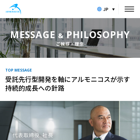
JP
MESSAGE
PHILOSOPHY
&
ご挨拶・理念
TOP MESSAGE
受託先行型開発を軸に
アルモニコスが示す
持続的成長への針路