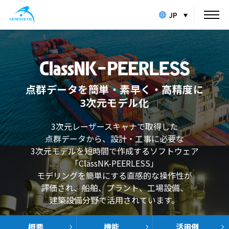
JP
点群データを簡単・素早く・高精度に
3次元モデル化
3次元レーザースキャナで取得した
点群データから、
設計・工事に必要な
3次元モデルを短時間で作成するソフトウェア
「ClassNK-PEERLESS」
モデリングを簡単にする直感的な操作性が
評価され、船舶、プラント、工場設備、
建築設備分野で活用されています。
概要
機能
活用例