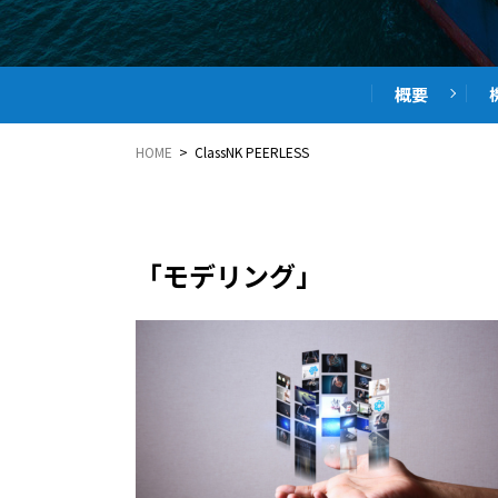
概要
HOME
> ClassNK PEERLESS
「モデリング」