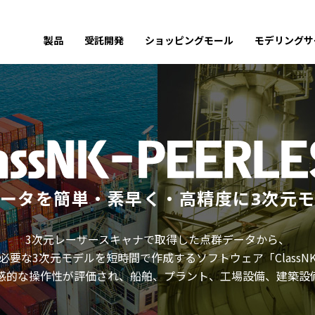
製品
受託開発
ショッピングモール
モデリングサ
ータを簡単・素早く・高精度に
3次元
3次元レーザースキャナで取得した
点群データから、
必要な
3次元モデルを短時間で作成するソフトウェア
「ClassN
感的な操作性が
評価され、船舶、プラント、工場設備、
建築設