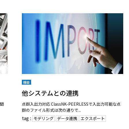
機能
他システムとの連携
空間
点群入出力対応 ClassNK-PEERLESSで入出力可能な点
群のファイル形式は次の通りで...
tag :
モデリング
データ連携
エクスポート