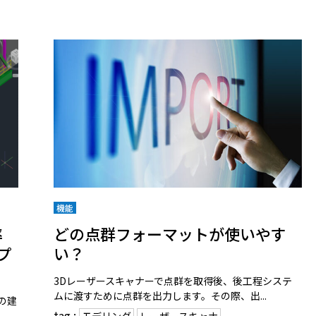
機能
率
どの点群フォーマットが使いやす
プ
い？
3Dレーザースキャナーで点群を取得後、後工程システ
ムに渡すために点群を出力します。その際、出...
の建
tag :