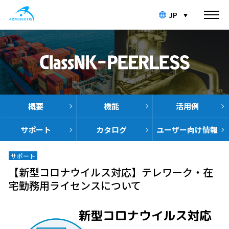
JP
概要
機能
活用例
サポート
カタログ
ユーザー向け
情報
サポート
【新型コロナウイルス対応】テレワーク・在
宅勤務用ライセンスについて