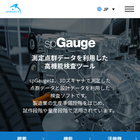
JP
測定点群データを利用した
高機能検査ツール
spGaugeは、3Dスキャナで測定した
点群データと設計データを利用した
検査ソフトです。
製造業の生産準備段階をはじめ、
試作段階や量産段階で活用されています。
概要
機能
活用例