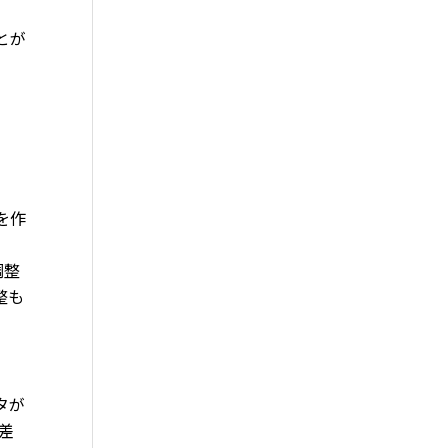
とが
を作
調整
整も
タが
差