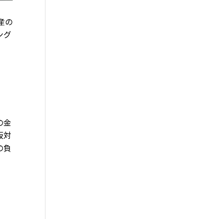
産の
ング
の金
仮対
の負