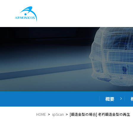
概要
HOME
>
spScan
> [鍛造金型の場合] 老朽鍛造金型の再生