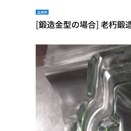
活用例
[鍛造金型の場合] 老朽鍛