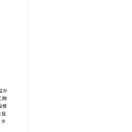
型か
工時
仮修
ま反
ータ