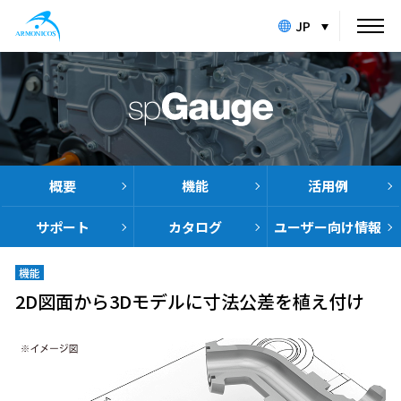
JP
概要
機能
活用例
サポート
カタログ
ユーザー向け
情報
機能
2D図面から3Dモデルに寸法公差を植え付け