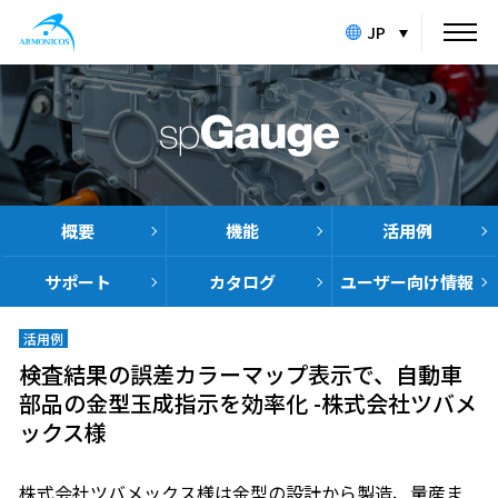
JP
概要
機能
活用例
サポート
カタログ
ユーザー向け
情報
活用例
検査結果の誤差カラーマップ表示で、自動車
部品の金型玉成指示を効率化 -株式会社ツバメ
ックス様
株式会社ツバメックス様は金型の設計から製造、量産ま